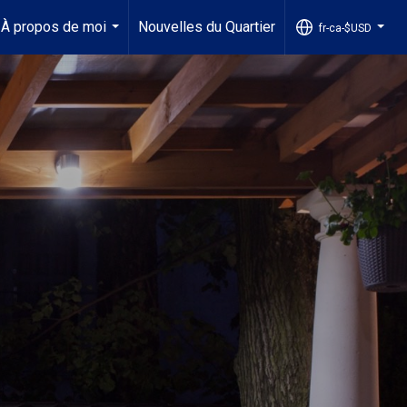
À propos de moi
Nouvelles du Quartier
fr-ca-$USD
...
...