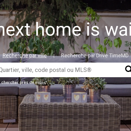
next home is wait
Recherche par ville
Recherche par Drive TimeMD
|
chercher près de moi