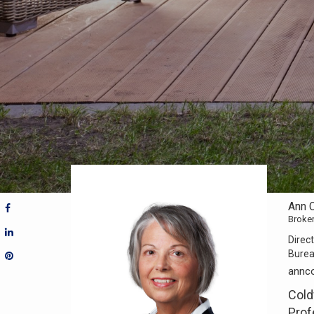
Ann 
Broke
Direct
Bure
annc
Cold
Prof