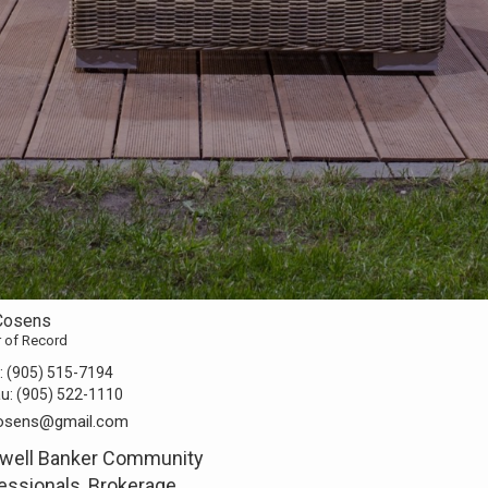
Cosens
r of Record
:
(905) 515-7194
au:
(905) 522-1110
osens@gmail.com
well Banker Community
essionals, Brokerage